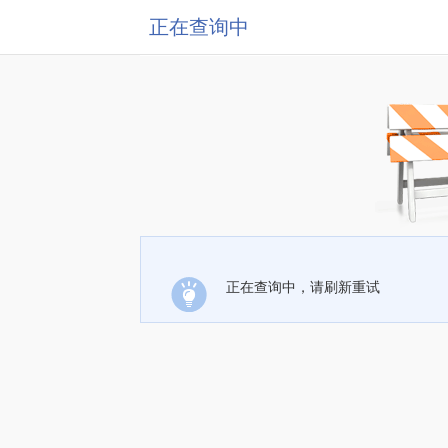
正在查询中
正在查询中，请刷新重试