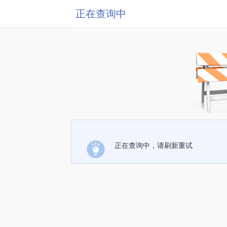
正在查询中
正在查询中，请刷新重试